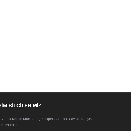
ŞİM BİLGİLERİMİZ
Namık Kemal Mah. Cengiz Topel Cad. No:33/A Ümraniye/
İSTANBUL