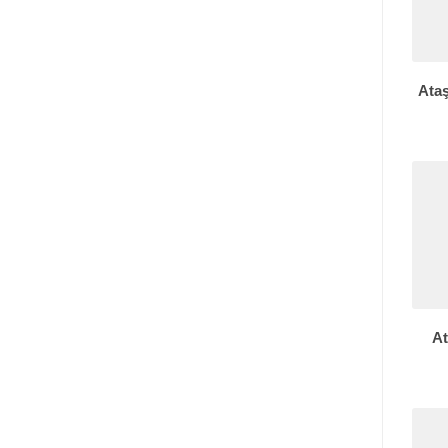
Ataş
At