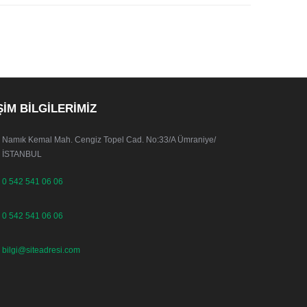
ŞİM BİLGİLERİMİZ
Namık Kemal Mah. Cengiz Topel Cad. No:33/A Ümraniye/
İSTANBUL
0 542 541 06 06
0 542 541 06 06
bilgi@siteadresi.com