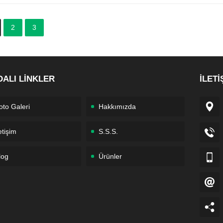
2
3
DALI LİNKLER
İLETİ
oto Galeri
Hakkımızda
etişim
S.S.S.
log
Ürünler