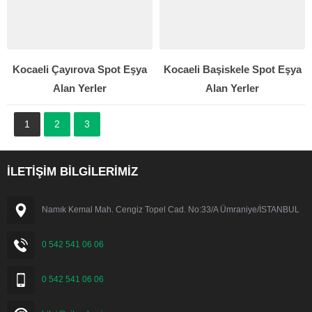
Kocaeli Çayırova Spot Eşya
Kocaeli Başiskele Spot Eşya
Alan Yerler
Alan Yerler
1
2
3
İLETİŞİM BİLGİLERİMİZ
Namık Kemal Mah. Cengiz Topel Cad. No:33/A Ümraniye/İSTANBUL
0 542 541 06 06
0 542 541 06 06