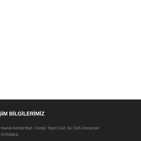
ŞİM BİLGİLERİMİZ
Namık Kemal Mah. Cengiz Topel Cad. No:33/A Ümraniye/
İSTANBUL