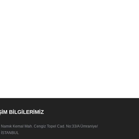
ŞİM BİLGİLERİMİZ
Namık Kemal Mah. Cengiz Topel Cad. No:33/A Ümraniye/
İSTANBUL