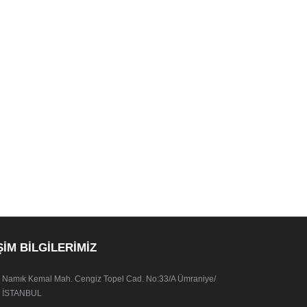
ŞİM BİLGİLERİMİZ
Namık Kemal Mah. Cengiz Topel Cad. No:33/A Ümraniye/
İSTANBUL