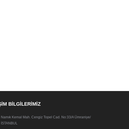
ŞİM BİLGİLERİMİZ
Namık Kemal Mah. Cengiz Topel Cad. No:33/A Ümraniye/
İSTANBUL