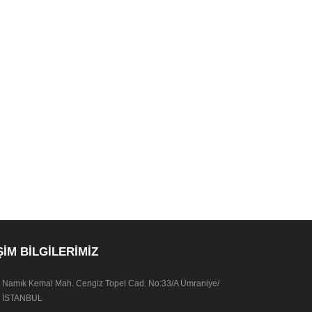
ŞİM BİLGİLERİMİZ
Namık Kemal Mah. Cengiz Topel Cad. No:33/A Ümraniye/
İSTANBUL