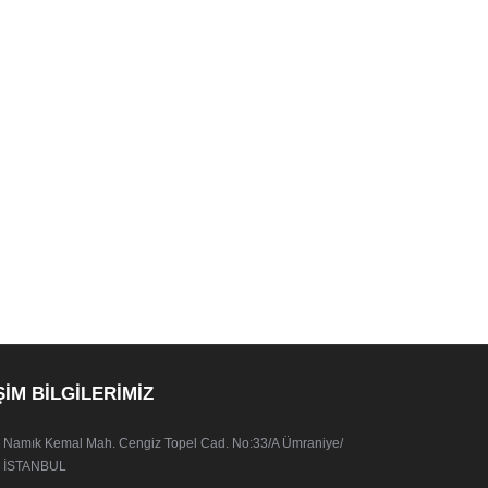
ŞİM BİLGİLERİMİZ
Namık Kemal Mah. Cengiz Topel Cad. No:33/A Ümraniye/
İSTANBUL