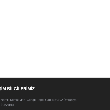
ŞİM BİLGİLERİMİZ
Namık Kemal Mah. Cengiz Topel Cad. No:33/A Ümraniye/
İSTANBUL