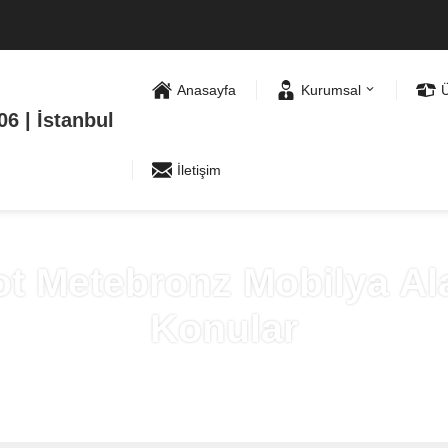
Anasayfa
Kurumsal
Ü
İletişim
Metebronz Mobilya Alan
Konular