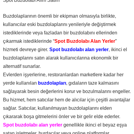
Spot Buzdolabı Alım Satım
Buzdolaplarının önemli bir ekipman olmasıyla birlikte,
kullanıcılar eski buzdolaplarını yenileriyle değiştirmek
istediklerinde veya fazladan bir buzdolabını ellerinden
çıkarmak istediklerinde “
Spot Buzdolabı Alan Yerler
”
hizmeti devreye girer.
Spot buzdolabı alan yerler
, ikinci el
buzdolaplarını satın alarak kullanıcılarına ekonomik bir
alternatif sunarlar.
Evlerden işyerlerine, restoranlardan marketlere kadar her
yerde kullanılan
buzdolapları
, gıdaların taze kalmasını
sağlayarak besin değerlerini korur ve bozulmalarını engeller.
Bu hizmet, hem satıcılar hem de alıcılar için çeşitli avantajlar
sağlar. Satıcılar, kullanılmayan buzdolaplarını elden
çıkararak boşa gitmelerini önler ve bir gelir elde ederler.
Spot buzdolabı alan yerler
genellikle ikinci el beyaz eşya
satan işletmeler, hurdacılar veya online platformlar